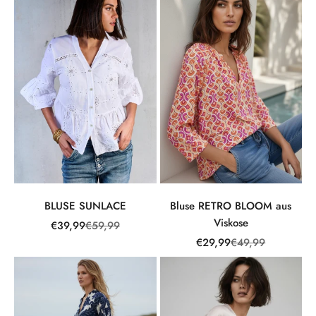
BLUSE SUNLACE
Bluse RETRO BLOOM aus
Viskose
Angebot
Regulärer Preis
€39,99
€59,99
Angebot
Regulärer Preis
€29,99
€49,99