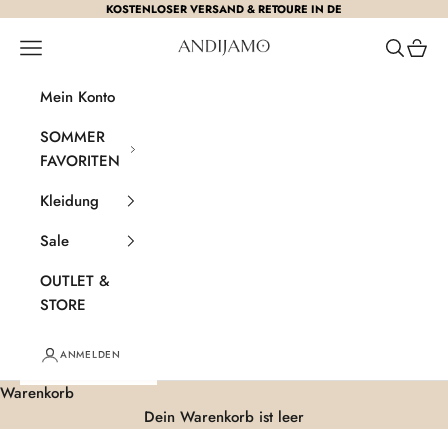
Zum Inhalt springen
KOSTENLOSER VERSAND & RETOURE IN DE
Andijamo
Menü
Suchen
Waren
Mein Konto
SOMMER
FAVORITEN
Kleidung
Sale
OUTLET &
STORE
ANMELDEN
Warenkorb
Dein Warenkorb ist leer