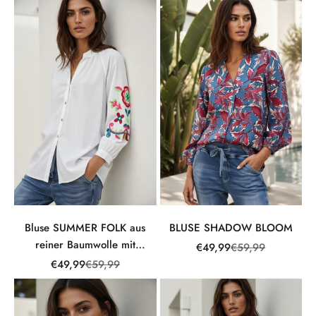
Bluse SUMMER FOLK aus
BLUSE SHADOW BLOOM
reiner Baumwolle mit
Angebot
Regulärer Preis
€49,99
€59,99
Stickerei
Angebot
Regulärer Preis
€49,99
€59,99