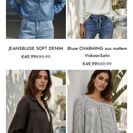
JEANSBLUSE SOFT DENIM
Bluse CHARMING aus mattem
Viskose-Satin
Angebot
Regulärer Preis
€49,99
€59,99
Angebot
Regulärer Preis
€49,99
€59,99