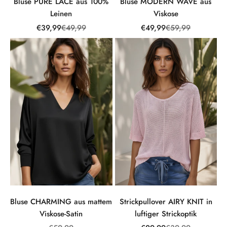
Bluse PURE LACE aus 100%
Bluse MODERN WAVE aus
Leinen
Viskose
Angebot
Regulärer Preis
Angebot
Regulärer Preis
€39,99
€49,99
€49,99
€59,99
Bluse CHARMING aus mattem
Strickpullover AIRY KNIT in
Viskose-Satin
luftiger Strickoptik