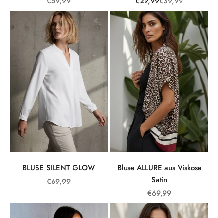
Angebot
Angebot
Regulärer Preis
€59,99
€29,99
€39,99
BLUSE SILENT GLOW
Bluse ALLURE aus Viskose
Satin
Angebot
€69,99
Angebot
€69,99