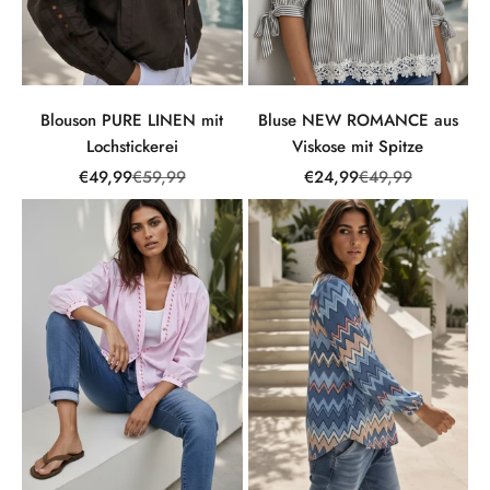
Blouson PURE LINEN mit
Bluse NEW ROMANCE aus
Lochstickerei
Viskose mit Spitze
Angebot
Regulärer Preis
Angebot
Regulärer Preis
€49,99
€59,99
€24,99
€49,99