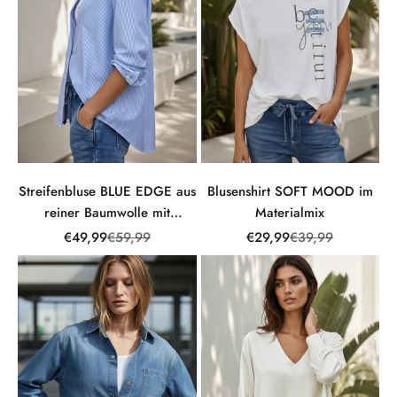
Streifenbluse BLUE EDGE aus
Blusenshirt SOFT MOOD im
reiner Baumwolle mit
Materialmix
Stickerei
Angebot
Regulärer Preis
Angebot
Regulärer Preis
€49,99
€59,99
€29,99
€39,99