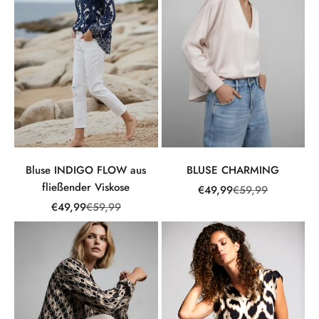
Bluse INDIGO FLOW aus
BLUSE CHARMING
fließender Viskose
Angebot
Regulärer Preis
€49,99
€59,99
Angebot
Regulärer Preis
€49,99
€59,99