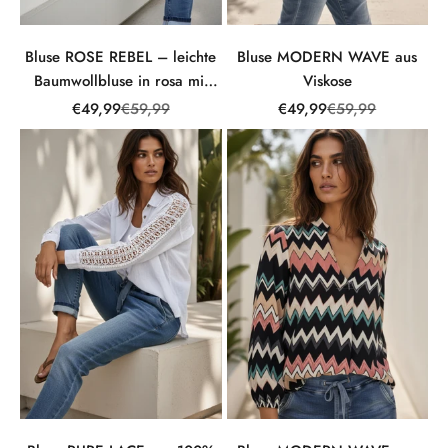
Bluse ROSE REBEL – leichte
Bluse MODERN WAVE aus
Baumwollbluse in rosa mit
Viskose
Stickerei
Angebot
Regulärer Preis
Angebot
Regulärer Preis
€49,99
€59,99
€49,99
€59,99