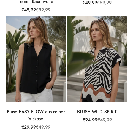
reiner Baumwolle
Angebot
Regulärer Preis
€49,99
€59,99
Angebot
Regulärer Preis
€49,99
€59,99
Bluse EASY FLOW aus reiner
BLUSE WILD SPIRIT
Viskose
Angebot
Regulärer Preis
€24,99
€49,99
Angebot
Regulärer Preis
€29,99
€49,99